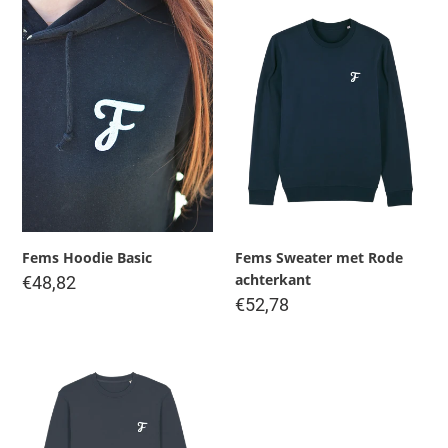
Fems
Fems
Hoodie
Sweater
Basic
met
Rode
achterkant
Fems Hoodie Basic
Fems Sweater met Rode
achterkant
Regular
€48,82
price
Regular
€52,78
price
Fems
Sweater
met
Roze
achterkant