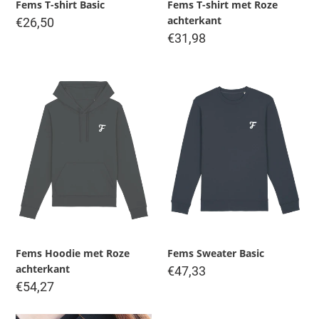
Fems T-shirt Basic
Fems T-shirt met Roze
achterkant
Regular
€26,50
price
Regular
€31,98
price
Fems
Fems
Hoodie
Sweater
met
Basic
Roze
achterkant
Fems Hoodie met Roze
Fems Sweater Basic
achterkant
Regular
€47,33
price
Regular
€54,27
price