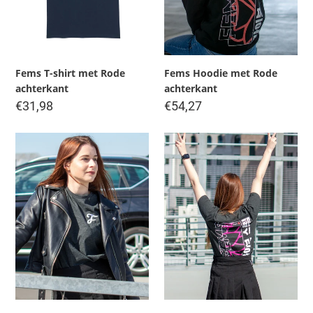
Fems T-shirt met Rode
Fems Hoodie met Rode
achterkant
achterkant
Regular
Regular
€31,98
€54,27
price
price
Fems
Fems
T-
T-
shirt
shirt
Basic
met
Roze
achterkant