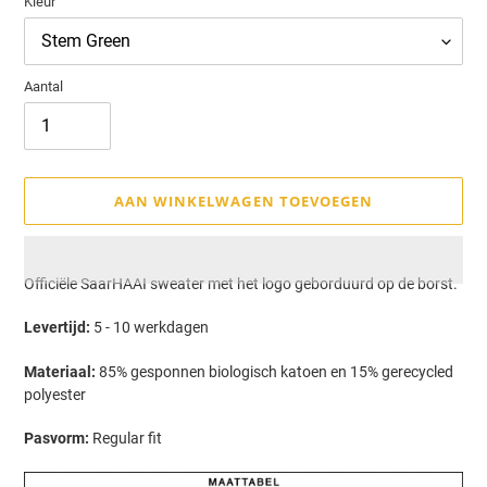
Kleur
Aantal
AAN WINKELWAGEN TOEVOEGEN
Product
Officiële SaarHAAI sweater met
het logo geborduurd op de borst.
toegevoegen
Levertijd:
5 - 10 werkdagen
aan
uw
Materiaal:
85% gesponnen biologisch katoen en 15% gerecycled
winkelwagen
polyester
Pasvorm:
Regular fit