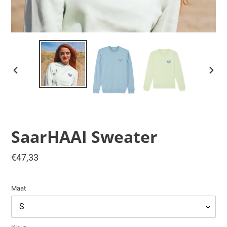
VORIGE
VOLG
DIA
DIA
SaarHAAI Sweater
Normale
€47,33
prijs
Maat