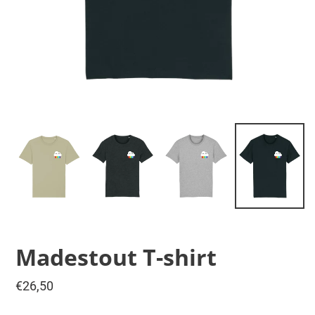
Madestout T-shirt
Normale
€26,50
prijs