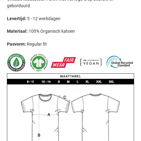
toegevoegen
geborduurd.
aan
Levertijd:
5 - 12 werkdagen
uw
winkelwagen
Materiaal:
100% Organisch katoen
Pasvorm:
Regular fit