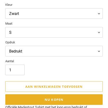
Kleur
Maat
Opdruk
Aantal
AAN WINKELWAGEN TOEVOEGEN
NU KOPEN
Product
Officiële Madestout T-shirt met het logo erop bedrukt of